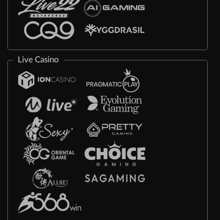
Live Casino