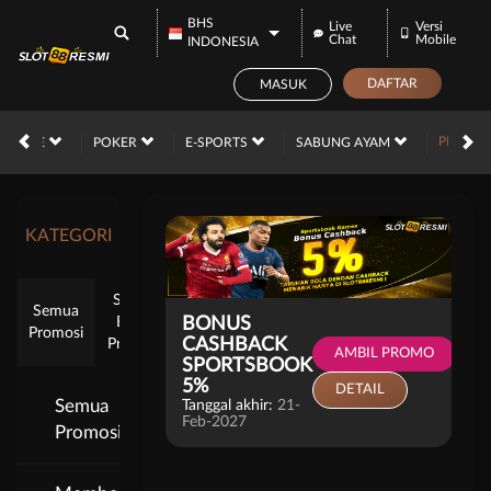
BHS
Live
Versi
Chat
Mobile
INDONESIA
DAFTAR
MASUK
PROMOS
ARCADE
POKER
E-SPORTS
SABUNG AYAM
KATEGORI
Semua
Semua
Event
BONUS
Promosi
CASHBACK
Provider
AMBIL PROMO
SPORTSBOOK
5%
DETAIL
Semua
Tanggal akhir:
21-
Feb-2027
Promosi