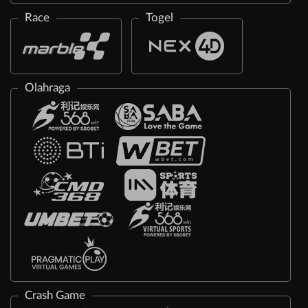
Race
Togel
Olahraga
Crash Game