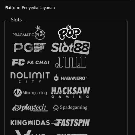
Platform Penyedia Layanan
Slots