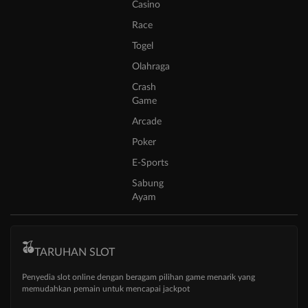
Casino
Race
Togel
Olahraga
Crash
Game
Arcade
Poker
E-Sports
Sabung
Ayam
TARUHAN SLOT
Penyedia slot online dengan beragam pilihan game menarik yang
memudahkan pemain untuk mencapai jackpot