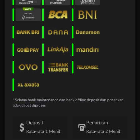
* Selama bank maintenance dan bank offline deposit dan penarikan
tidak dapat diproses
Deposit
Penarikan
Rata-rata 1 Menit
Rata-rata 2 Menit