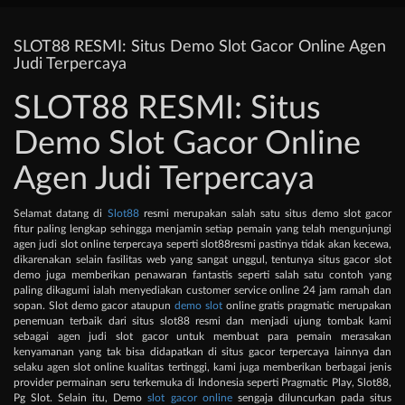
SLOT88 RESMI: Situs Demo Slot Gacor Online Agen
Judi Terpercaya
SLOT88 RESMI: Situs
Demo Slot Gacor Online
Agen Judi Terpercaya
Selamat datang di
Slot88
resmi merupakan salah satu situs demo slot gacor
fitur paling lengkap sehingga menjamin setiap pemain yang telah mengunjungi
agen judi slot online terpercaya seperti slot88resmi pastinya tidak akan kecewa,
dikarenakan selain fasilitas web yang sangat unggul, tentunya situs gacor slot
demo juga memberikan penawaran fantastis seperti salah satu contoh yang
paling dikagumi ialah menyediakan customer service online 24 jam ramah dan
sopan. Slot demo gacor ataupun
demo slot
online gratis pragmatic merupakan
penemuan terbaik dari situs slot88 resmi dan menjadi ujung tombak kami
sebagai agen judi slot gacor untuk membuat para pemain merasakan
kenyamanan yang tak bisa didapatkan di situs gacor terpercaya lainnya dan
selaku agen slot online kualitas tertinggi, kami juga memberikan berbagai jenis
provider permainan seru terkemuka di Indonesia seperti Pragmatic Play, Slot88,
Pg Slot. Selain itu, Demo
slot gacor online
sengaja diluncurkan pada situs