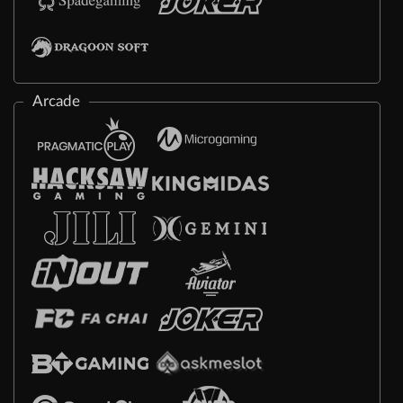
Arcade