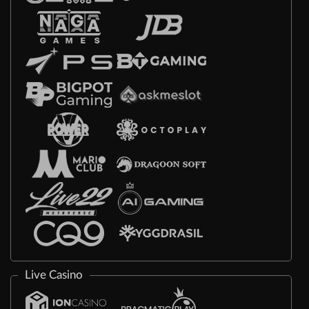
Live Casino