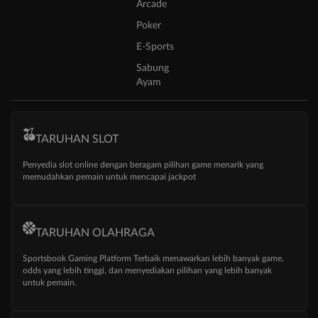
Arcade
Poker
E-Sports
Sabung
Ayam
TARUHAN SLOT
Penyedia slot online dengan beragam pilihan game menarik yang
memudahkan pemain untuk mencapai jackpot
TARUHAN OLAHRAGA
Sportsbook Gaming Platform Terbaik menawarkan lebih banyak game,
odds yang lebih tinggi, dan menyediakan pilihan yang lebih banyak
untuk pemain.