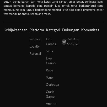
butuh pengorbanan dan kerja keras yang sangat amat besar, sehingga kami
sangat berharap kepada para pemain juga untuk terus berkontribusi serta
mendukung kami untuk berkembang menjadi situs slot demo pragmatic gacor
terbesar di Indonesia sepanjang masa.
Kebijaksanaan
Platform
Kategori
Dukungan
Komunitas
Promosi
Hot
+628138
Games
9798898
Loyalty
Slots
Referral
Live
Casino
Race
Togel
Olahraga
Crash
Game
Arcade