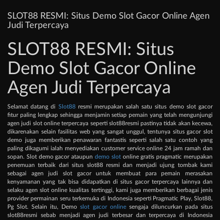
SLOT88 RESMI: Situs Demo Slot Gacor Online Agen
Judi Terpercaya
SLOT88 RESMI: Situs
Demo Slot Gacor Online
Agen Judi Terpercaya
Selamat datang di
Slot88
resmi merupakan salah satu situs demo slot gacor
fitur paling lengkap sehingga menjamin setiap pemain yang telah mengunjungi
agen judi slot online terpercaya seperti slot88resmi pastinya tidak akan kecewa,
dikarenakan selain fasilitas web yang sangat unggul, tentunya situs gacor slot
demo juga memberikan penawaran fantastis seperti salah satu contoh yang
paling dikagumi ialah menyediakan customer service online 24 jam ramah dan
sopan. Slot demo gacor ataupun
demo slot
online gratis pragmatic merupakan
penemuan terbaik dari situs slot88 resmi dan menjadi ujung tombak kami
sebagai agen judi slot gacor untuk membuat para pemain merasakan
kenyamanan yang tak bisa didapatkan di situs gacor terpercaya lainnya dan
selaku agen slot online kualitas tertinggi, kami juga memberikan berbagai jenis
provider permainan seru terkemuka di Indonesia seperti Pragmatic Play, Slot88,
Pg Slot. Selain itu, Demo
slot gacor online
sengaja diluncurkan pada situs
slot88resmi sebab menjadi agen judi terbesar dan terpercaya di Indonesia