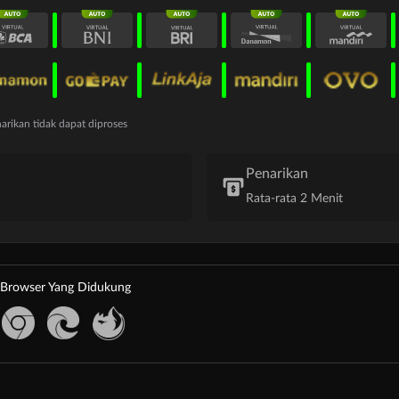
arikan tidak dapat diproses
Penarikan
Rata-rata 2 Menit
Browser Yang Didukung