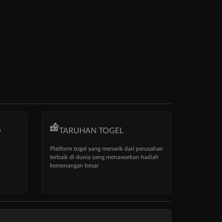
O
TARUHAN TOGEL
Platform togel yang menarik dari perusahan
terbaik di dunia yang menawarkan hadiah
kemenangan besar