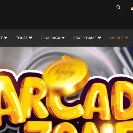
CE
TOGEL
OLAHRAGA
CRASH GAME
ARCADE