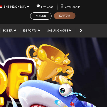
BHS INDONESIA
Live Chat
Versi Mobile
DAFTAR
MASUK
PROMOSI
POKER
E-SPORTS
SABUNG AYAM