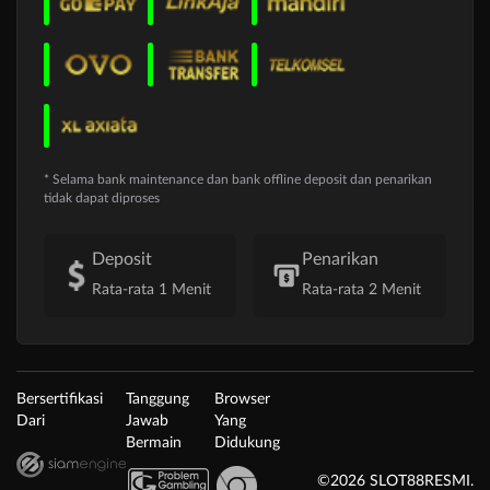
* Selama bank maintenance dan bank offline deposit dan penarikan
tidak dapat diproses
Deposit
Penarikan
Rata-rata 1 Menit
Rata-rata 2 Menit
Bersertifikasi
Tanggung
Browser
Dari
Jawab
Yang
Bermain
Didukung
©2026 SLOT88RESMI.