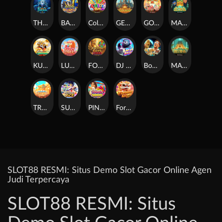
THRONE OF POSEIDON
BATTLE OF ALLIANCE
Color Bingo
GEMS MINER
GOD OF FORTUNE 2
MASTER OF GOLD MINER 2
KUNG FU LEOPARD
LUCKY TIGER
FORTUNE GEMS 2000
DJ SEAL
Book of Egypt
MASTER OF GOLD MINER
TREASURES OF EGYPT
SUPREME ACE
PINATA 1000
Fortune Lion
SLOT88 RESMI: Situs Demo Slot Gacor Online Agen
Judi Terpercaya
SLOT88 RESMI: Situs