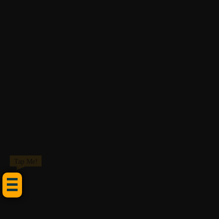
Tap Me!