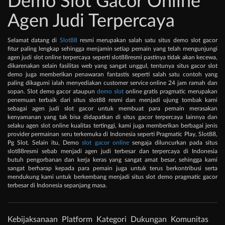
Demo Slot Gacor Online
Agen Judi Terpercaya
Selamat datang di
Slot88
resmi merupakan salah satu situs demo slot gacor
fitur paling lengkap sehingga menjamin setiap pemain yang telah mengunjungi
agen judi slot online terpercaya seperti slot88resmi pastinya tidak akan kecewa,
dikarenakan selain fasilitas web yang sangat unggul, tentunya situs gacor slot
demo juga memberikan penawaran fantastis seperti salah satu contoh yang
paling dikagumi ialah menyediakan customer service online 24 jam ramah dan
sopan. Slot demo gacor ataupun
demo slot
online gratis pragmatic merupakan
penemuan terbaik dari situs slot88 resmi dan menjadi ujung tombak kami
sebagai agen judi slot gacor untuk membuat para pemain merasakan
kenyamanan yang tak bisa didapatkan di situs gacor terpercaya lainnya dan
selaku agen slot online kualitas tertinggi, kami juga memberikan berbagai jenis
provider permainan seru terkemuka di Indonesia seperti Pragmatic Play, Slot88,
Pg Slot. Selain itu, Demo
slot gacor online
sengaja diluncurkan pada situs
slot88resmi sebab menjadi agen judi terbesar dan terpercaya di Indonesia
butuh pengorbanan dan kerja keras yang sangat amat besar, sehingga kami
sangat berharap kepada para pemain juga untuk terus berkontribusi serta
mendukung kami untuk berkembang menjadi situs slot demo pragmatic gacor
terbesar di Indonesia sepanjang masa.
Kebijaksanaan
Platform
Kategori
Dukungan
Komunitas