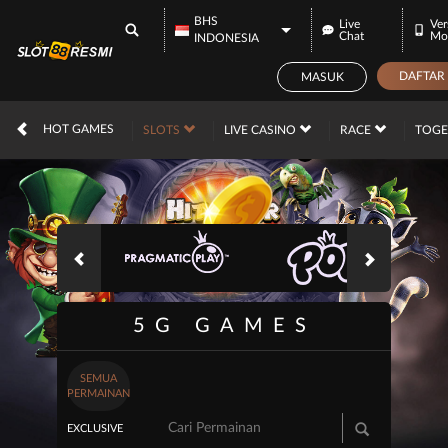
BHS
Live
Ve
Chat
Mo
INDONESIA
DAFTA
MASUK
IDR
12,700,019,
HOT GAMES
SLOTS
LIVE CASINO
RACE
TOG
5G GAMES
SEMUA
PERMAINAN
EXCLUSIVE