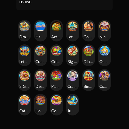
FISHING
Dragon Palace Fishing
Happy Fish
Aztec Treasure
Let's Enhance
Goddess or Crash
Ninja Fishing
Let's Shoot
Crazy Orb
Golden Zuma
Big Hammer
Dino Hunter
Ocean Lord
3 Gods Fishing
Dessert Party
Plants vs. Dinos
Crazy Bartender
Bingo Fishing
Conqueror's Treasure
Cat Fishing
Lion's Orb
Gods Slash Fish
Jump & Jump