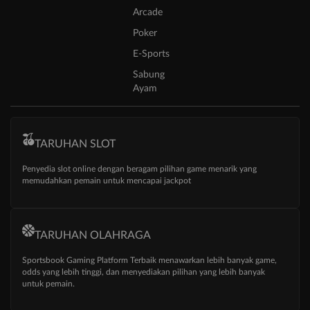
Arcade
Poker
E-Sports
Sabung
Ayam
TARUHAN SLOT
Penyedia slot online dengan beragam pilihan game menarik yang
memudahkan pemain untuk mencapai jackpot
TARUHAN OLAHRAGA
Sportsbook Gaming Platform Terbaik menawarkan lebih banyak game,
odds yang lebih tinggi, dan menyediakan pilihan yang lebih banyak
untuk pemain.