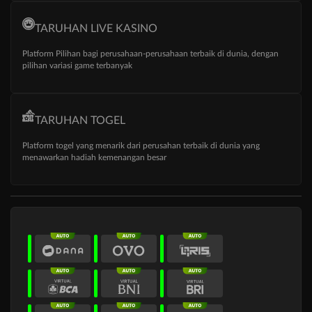
TARUHAN LIVE KASINO
Platform Pilihan bagi perusahaan-perusahaan terbaik di dunia, dengan
pilihan variasi game terbanyak
TARUHAN TOGEL
Platform togel yang menarik dari perusahan terbaik di dunia yang
menawarkan hadiah kemenangan besar