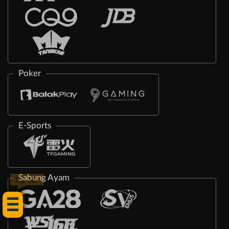
Poker
E-Sports
Sabung Ayam
Tap Me!