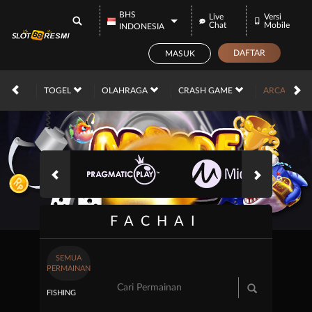
BHS
Live
Versi
Chat
Mobile
INDONESIA
DAFTAR
MASUK
ACE
TOGEL
OLAHRAGA
CRASH GAME
ARCADE
FACHAI
SEMUA
PERMAINAN
FISHING