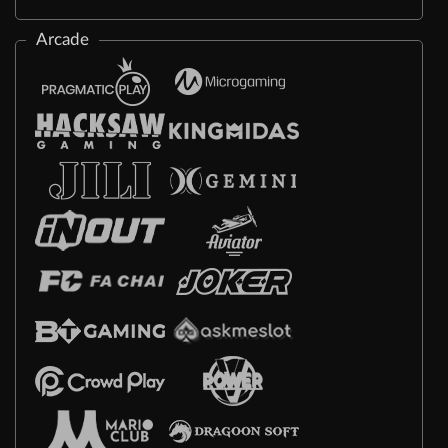
Arcade