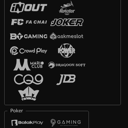
Poker