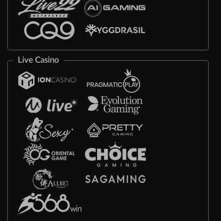
Live Casino