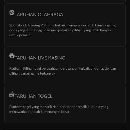
TARUHAN OLAHRAGA
Sportsbook Gaming Platform Terbaik menawarkan lebih banyak game,
odds yang lebih tinggi, dan menyediakan pilihan yang lebih banyak
untuk pemain.
TARUHAN LIVE KASINO
Platform Pilihan bagi perusahaan-perusahaan terbaik di dunia, dengan
pilihan variasi game terbanyak
TARUHAN TOGEL
Platform togel yang menarik dari perusahan terbaik di dunia yang
menawarkan hadiah kemenangan besar