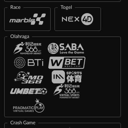
Race
Togel
Olahraga
Crash Game