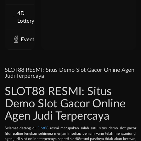
4D
Lottery
Event
SLOT88 RESMI: Situs Demo Slot Gacor Online Agen
Judi Terpercaya
SLOT88 RESMI: Situs
Demo Slot Gacor Online
Agen Judi Terpercaya
Selamat datang di
Slot88
resmi merupakan salah satu situs demo slot gacor
fitur paling lengkap sehingga menjamin setiap pemain yang telah mengunjungi
agen judi slot online terpercaya seperti slot88resmi pastinya tidak akan kecewa,