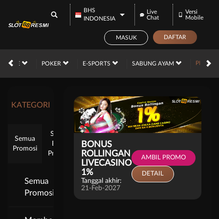
BHS
Live
Versi
Chat
Mobile
INDONESIA
DAFTAR
MASUK
PROMOS
ARCADE
POKER
E-SPORTS
SABUNG AYAM
KATEGORI
Semua
Semua
Event
BONUS
Promosi
ROLLINGAN
Provider
AMBIL PROMO
LIVECASINO
1%
DETAIL
Semua
Tanggal akhir:
21-Feb-2027
Promosi