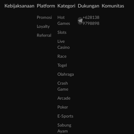
Kebijaksanaan
Platform
Kategori
Dukungan
Komunitas
Promosi
Hot
+628138
Games
9798898
Loyalty
Slots
Referral
Live
Casino
Race
Togel
Olahraga
Crash
Game
Arcade
Poker
E-Sports
Sabung
Ayam