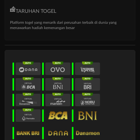
TARUHAN TOGEL
Platform togel yang menarik dari perusahan terbaik di dunia yang
menawarkan hadiah kemenangan besar