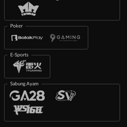
Poker
E-Sports
Sabung Ayam