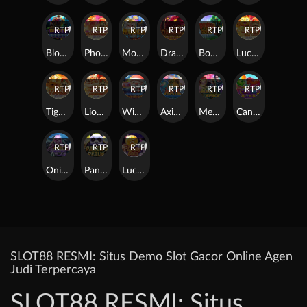
RTP
90%
RTP
92%
RTP
83%
RTP
81%
RTP
82%
RTP
84%
Block Buster
Phoenix Slot4D
Mobox Olympia
Dragon Treasure
Bonsai of the Riches
Lucky Cat Slot4D
RTP
82%
RTP
81%
RTP
86%
RTP
88%
RTP
85%
RTP
86%
Tiger Slot4D
Lion Dance Slot4D
Winter Winnings
Axie Universe
Meta Space
Candy Bomb
RTP
87%
RTP
83%
RTP
83%
Oni Cosmic Atlas
Panda Realm
Lucky Coins
SLOT88 RESMI: Situs Demo Slot Gacor Online Agen
Judi Terpercaya
SLOT88 RESMI: Situs