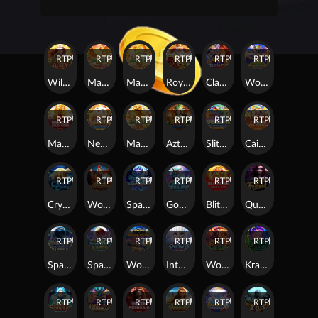
RTP
98%
RTP
98%
RTP
96%
RTP
97%
RTP
97%
RTP
95%
Wild Bounty Queen
Mahjong Gold: Phoenix
Mahjong Gold: Dragon
Royale Ace
Clash of Olympus
Wonders of Giza Pyramid
RTP
97%
RTP
95%
RTP
95%
RTP
98%
RTP
97%
RTP
98%
Mahjong Gold: Tiger
Neko Treasure
Mahjong Gold: Lion
Aztec Legacy
Slithering Riches
CaiShen Mega Fortune
RTP
96%
RTP
98%
RTP
96%
RTP
97%
RTP
95%
RTP
98%
Crypto Coin
Wonders of Colosseum
Space Quest: Neptune
God's Gambit: Poseidon
Blitz Coin: Hold & Win
Queen Femida
RTP
95%
RTP
97%
RTP
91%
RTP
91%
RTP
85%
RTP
84%
Space Quest: Moon
Space Quest: Earth
Wonders of Machu Picchu
Into the Fay: Snowie
Wonders of Grand Canyon
Kraken Queen
RTP
91%
RTP
95%
RTP
82%
RTP
80%
RTP
79%
RTP
92%