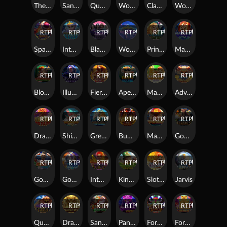
The Great Sorcery
Sanctum Of Savanah
Queen Femida 2
Wonder of Hanging Garden
Classic Diamond X5
Wonders of Zeus
RTP
84%
RTP
81%
RTP
81%
RTP
83%
RTP
83%
RTP
80%
Space Quest: Mars
Into The Fay: Nixie
Black Pink (B.P.) in Metaverse
Wonders of Taj Mahal
Princess and the Evil Witch
Mahjong Style
RTP
93%
RTP
82%
RTP
80%
RTP
81%
RTP
94%
RTP
84%
Bloodmoon Amazonia
Illuvium Master
Fiery Lady
Apes Squad
Macau Slot4D
Advent of the Dragon
RTP
87%
RTP
85%
RTP
90%
RTP
85%
RTP
90%
RTP
93%
Dragon FAFAFA
Shipwrecked Riches
Great Wall of Meta Dragon
Buffalo Blaze
Mask of Truth Jumboways
God's Gambit : Hades
RTP
81%
RTP
94%
RTP
79%
RTP
83%
RTP
84%
RTP
88%
Goal Rush
God's Gambit Zeus
Into the Fay: Ashley
Kingdom of Luck
Slot4D
Jarvis
RTP
89%
RTP
79%
RTP
92%
RTP
86%
RTP
89%
RTP
87%
Quantum Of Giza
Dragon Wish
Santa's Payday
Panthera Pardus
Fortune Dance
Fortune Realm