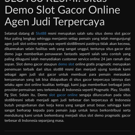
Demo Slot Gacor Online
Agen Judi Terpercaya
Selamat datang di
Slot88
resmi merupakan salah satu situs demo slot gacor
fitur paling lengkap sehingga menjamin setiap pemain yang telah mengunjungi
agen judi slot online terpercaya seperti slot88resmi pastinya tidak akan kecewa,
dikarenakan selain fasilitas web yang sangat unggul, tentunya situs gacor slot
demo juga memberikan penawaran fantastis seperti salah satu contoh yang
paling dikagumi ialah menyediakan customer service online 24 jam ramah dan
sopan. Slot demo gacor ataupun
demo slot
online gratis pragmatic merupakan
penemuan terbaik dari situs slot88 resmi dan menjadi ujung tombak kami
sebagai agen judi slot gacor untuk membuat para pemain merasakan
kenyamanan yang tak bisa didapatkan di situs gacor terpercaya lainnya dan
selaku agen slot online kualitas tertinggi, kami juga memberikan berbagai jenis
provider permainan seru terkemuka di Indonesia seperti Pragmatic Play, Slot88,
Pg Slot. Selain itu, Demo
slot gacor online
sengaja diluncurkan pada situs
slot88resmi sebab menjadi agen judi terbesar dan terpercaya di Indonesia
butuh pengorbanan dan kerja keras yang sangat amat besar, sehingga kami
sangat berharap kepada para pemain juga untuk terus berkontribusi serta
mendukung kami untuk berkembang menjadi situs slot demo pragmatic gacor
terbesar di Indonesia sepanjang masa.