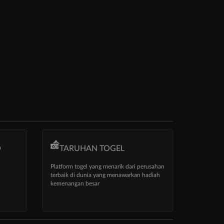
O
TARUHAN TOGEL
Platform togel yang menarik dari perusahan
terbaik di dunia yang menawarkan hadiah
kemenangan besar