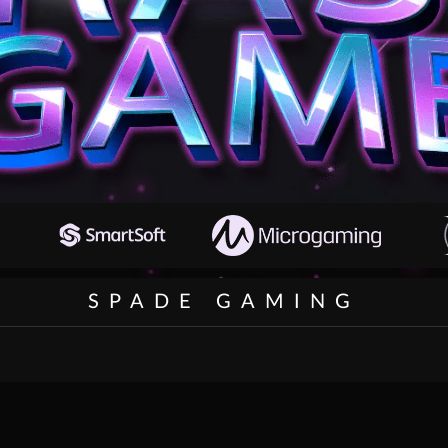
SPADE GAMING