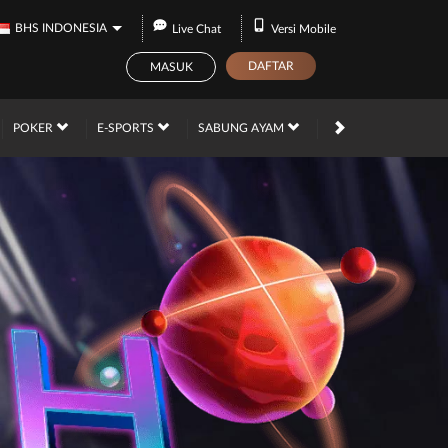
BHS INDONESIA
Live Chat
Versi Mobile
DAFTAR
MASUK
PROMOSI
POKER
E-SPORTS
SABUNG AYAM