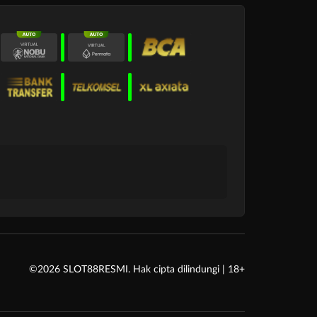
©2026 SLOT88RESMI. Hak cipta dilindungi | 18+