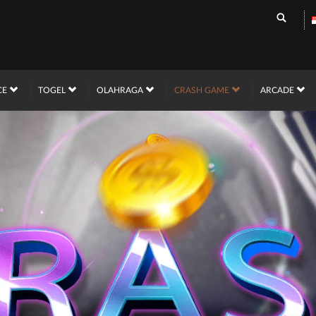
CE
TOGEL
OLAHRAGA
CRASH GAME
ARCADE