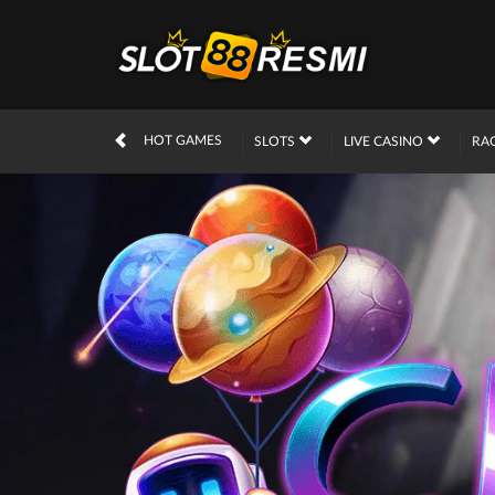
HOT GAMES
SLOTS
LIVE CASINO
RA