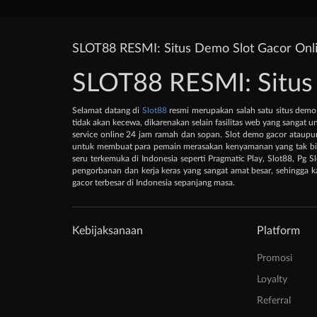
SLOT88 RESMI: Situs Demo Slot Gacor Onli
SLOT88 RESMI: Situs 
Selamat datang di
Slot88
resmi merupakan salah satu situs demo s
tidak akan kecewa, dikarenakan selain fasilitas web yang sangat 
service online 24 jam ramah dan sopan. Slot demo gacor ataup
untuk membuat para pemain merasakan kenyamanan yang tak bisa di
seru terkemuka di Indonesia seperti Pragmatic Play, Slot88, Pg S
pengorbanan dan kerja keras yang sangat amat besar, sehingga 
gacor terbesar di Indonesia sepanjang masa.
Kebijaksanaan
Platform
Promosi
Loyalty
Referral