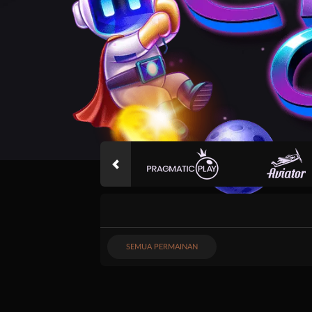
SEMUA PERMAINAN