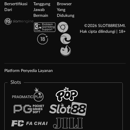
Bersertifikasi
Tanggung
Browser
Dari
Jawab
Yang
Bermain
Didukung
©2026 SLOT88RESMI.
Hak cipta dilindungi | 18+
Platform Penyedia Layanan
Slots