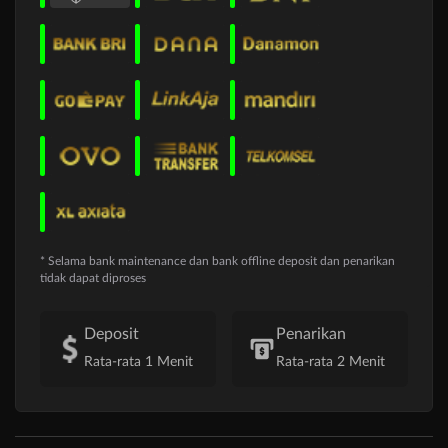
* Selama bank maintenance dan bank offline deposit dan penarikan
tidak dapat diproses
Deposit
Penarikan
Rata-rata 1 Menit
Rata-rata 2 Menit