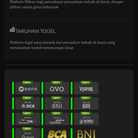
Platform Pilihan bagi perusahaan-perusahaan terbaik di dunia, dengan
pilihan variasi game terbanyak
TARUHAN TOGEL
Platform togel yang menarik dari perusahan terbaik di dunia yang
menawarkan hadiah kemenangan besar