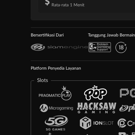
Rata-rata 1 Menit
Bersertifikasi Dari
Tanggung Jawab Bermain
Platform Penyedia Layanan
Slots