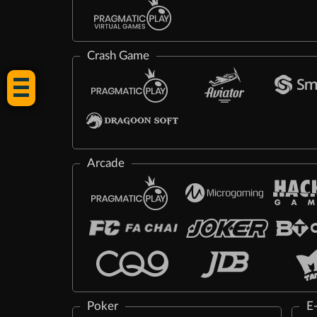
Tap Me!
Crash Game
Arcade
Poker
E