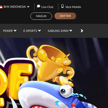
BHS INDONESIA
Live Chat
Versi Mobile
DAFTAR
MASUK
PROMOSI
POKER
E-SPORTS
SABUNG AYAM