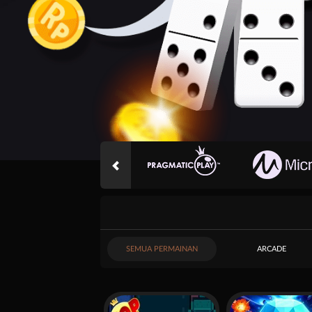
SEMUA PERMAINAN
ARCADE