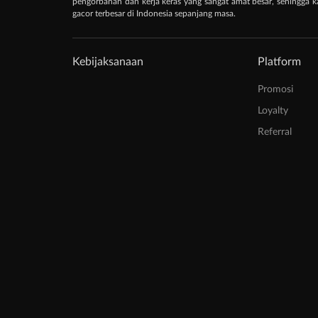
pengorbanan dan kerja keras yang sangat amat besar, sehingga 
gacor terbesar di Indonesia sepanjang masa.
Kebijaksanaan
Platform
Promosi
Loyalty
Referral