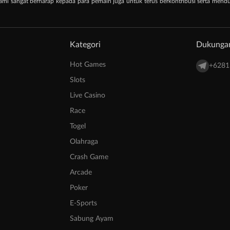
kami sangat berharap kepada para pemain juga untuk terus berkontribusi serta men
Kategori
Dukunga
Hot Games
+6281
Slots
Live Casino
Race
Togel
Olahraga
Crash Game
Arcade
Poker
E-Sports
Sabung Ayam