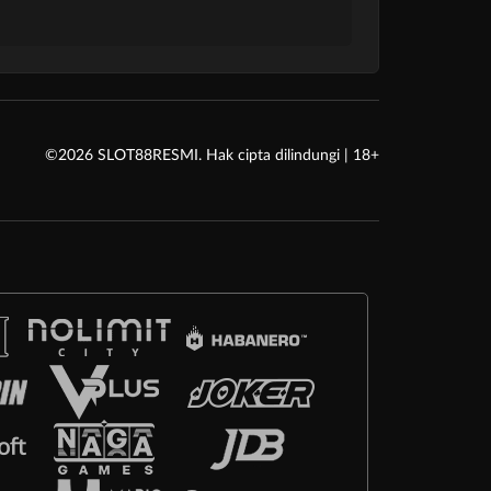
©2026 SLOT88RESMI. Hak cipta dilindungi | 18+