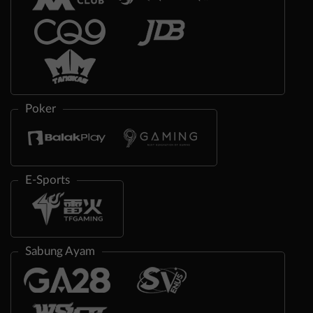
Poker
E-Sports
Sabung Ayam