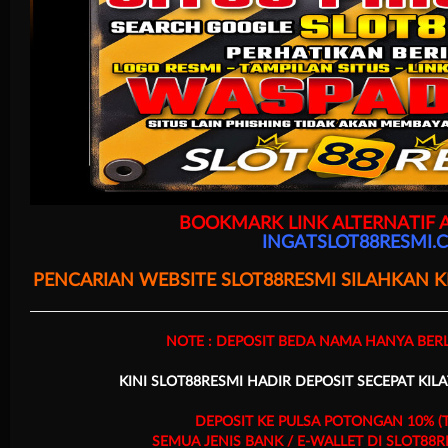
Crash Game
BOOKMARK LINK ALTERNATIF AN
INGATSLOT88RESMI.
PENCARIAN WEBSITE SLOT88RESMI SILAHKAN KL
NOTE : DEPOSIT BEDA NAMA HANYA BERL
KINI SLOT88RESMI HADIR DEPOSIT SECEPAT KIL
DEPOSIT KE PULSA POTONGAN 10% (T
SEMUA JENIS BANK / E-WALLET DI SLOT88R