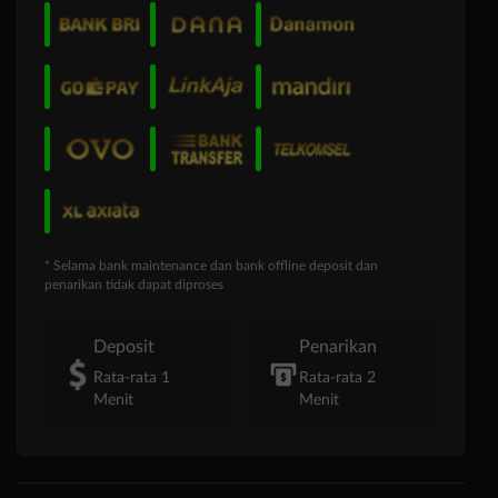
* Selama bank maintenance dan bank offline deposit dan
penarikan tidak dapat diproses
Deposit
Penarikan
Rata-rata 1
Rata-rata 2
Menit
Menit