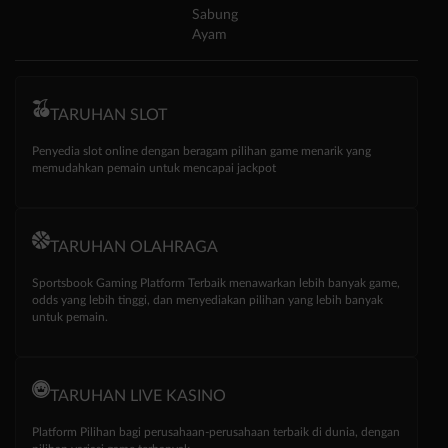
Sabung
Ayam
TARUHAN SLOT
Penyedia slot online dengan beragam pilihan game menarik yang
memudahkan pemain untuk mencapai jackpot
TARUHAN OLAHRAGA
Sportsbook Gaming Platform Terbaik menawarkan lebih banyak game,
odds yang lebih tinggi, dan menyediakan pilihan yang lebih banyak
untuk pemain.
TARUHAN LIVE KASINO
Platform Pilihan bagi perusahaan-perusahaan terbaik di dunia, dengan