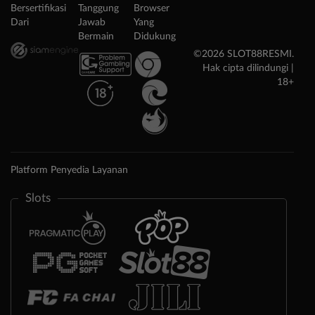
Bersertifikasi
Tanggung
Browser
Dari
Jawab
Yang
Bermain
Didukung
©2026 SLOT88RESMI.
Hak cipta dilindungi |
18+
Platform Penyedia Layanan
Slots