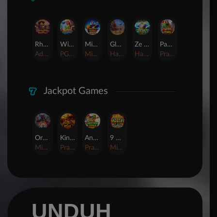
Rhapsody of Muertos
Wings of Iguazu
Mighty Panda
Glory Of Rome
Ze Zeus
Pandemic Rising
AdvantPlay
PG Soft
MicroGaming
Habanero
Hacksaw
Pragmatic Play
Jackpot Games
Orphan Organ
King Of Spears
Anaconda Gold
9 Masks of Fire™ HyperSpins™
MicroGaming
Pragmatic Play
Pragmatic Play
MicroGaming
UNDUH