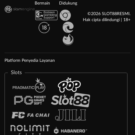
Bermain
Didukung
©2026 SLOT88RESMI.
Hak cipta dilindungi | 18+
Platform Penyedia Layanan
Slots