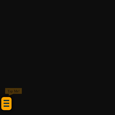
Tap Me!