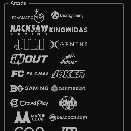
Arcade