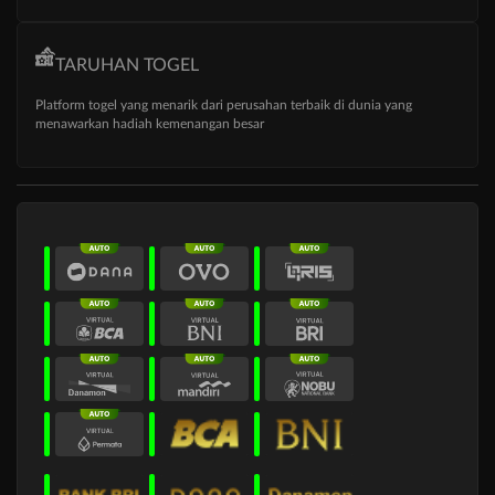
TARUHAN TOGEL
Platform togel yang menarik dari perusahan terbaik di dunia yang
menawarkan hadiah kemenangan besar