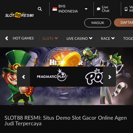
BHS
Live
Ve
Chat
M
INDONESIA
DAFTA
MASUK
IDR
12,675,238,
HOT GAMES
SLOTS
LIVE CASINO
RACE
TOG
SLOT88 RESMI: Situs Demo Slot Gacor Online Agen
Judi Terpercaya