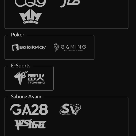
Poker
E-Sports
Sabung Ayam