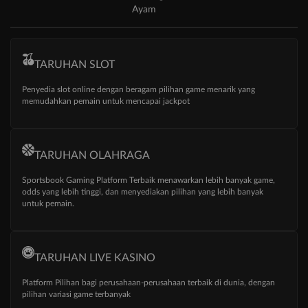
Ayam
TARUHAN SLOT
Penyedia slot online dengan beragam pilihan game menarik yang
memudahkan pemain untuk mencapai jackpot
TARUHAN OLAHRAGA
Sportsbook Gaming Platform Terbaik menawarkan lebih banyak game,
odds yang lebih tinggi, dan menyediakan pilihan yang lebih banyak
untuk pemain.
TARUHAN LIVE KASINO
Platform Pilihan bagi perusahaan-perusahaan terbaik di dunia, dengan
pilihan variasi game terbanyak