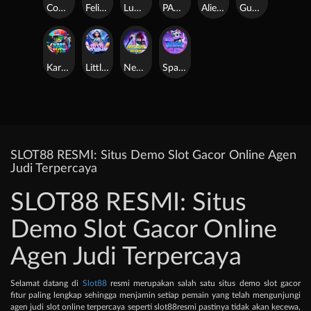
Cooking Red
Felix The Robber
Lumina Drift
PANDA BLESSING
Alien Invasion
Guardian of Gold
Kart Rush
Little Mermaid
Nexus Blade
Space Cat
SLOT88 RESMI: Situs Demo Slot Gacor Online Agen
Judi Terpercaya
SLOT88 RESMI: Situs
Demo Slot Gacor Online
Agen Judi Terpercaya
Selamat datang di
Slot88
resmi merupakan salah satu situs demo slot gacor
fitur paling lengkap sehingga menjamin setiap pemain yang telah mengunjungi
agen judi slot online terpercaya seperti slot88resmi pastinya tidak akan kecewa,