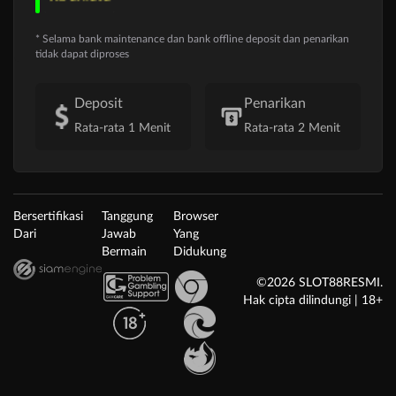
* Selama bank maintenance dan bank offline deposit dan penarikan
tidak dapat diproses
Deposit
Penarikan
Rata-rata 1 Menit
Rata-rata 2 Menit
Bersertifikasi
Tanggung
Browser
Dari
Jawab
Yang
Bermain
Didukung
©2026 SLOT88RESMI.
Hak cipta dilindungi | 18+