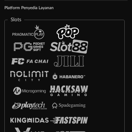
Platform Penyedia Layanan
Slots