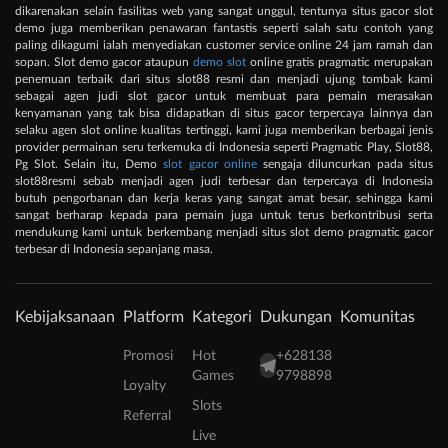
dikarenakan selain fasilitas web yang sangat unggul, tentunya situs gacor slot
demo juga memberikan penawaran fantastis seperti salah satu contoh yang
paling dikagumi ialah menyediakan customer service online 24 jam ramah dan
sopan. Slot demo gacor ataupun
demo slot
online gratis pragmatic merupakan
penemuan terbaik dari situs slot88 resmi dan menjadi ujung tombak kami
sebagai agen judi slot gacor untuk membuat para pemain merasakan
kenyamanan yang tak bisa didapatkan di situs gacor terpercaya lainnya dan
selaku agen slot online kualitas tertinggi, kami juga memberikan berbagai jenis
provider permainan seru terkemuka di Indonesia seperti Pragmatic Play, Slot88,
Pg Slot. Selain itu, Demo
slot gacor online
sengaja diluncurkan pada situs
slot88resmi sebab menjadi agen judi terbesar dan terpercaya di Indonesia
butuh pengorbanan dan kerja keras yang sangat amat besar, sehingga kami
sangat berharap kepada para pemain juga untuk terus berkontribusi serta
mendukung kami untuk berkembang menjadi situs slot demo pragmatic gacor
terbesar di Indonesia sepanjang masa.
Kebijaksanaan
Platform
Kategori
Dukungan
Komunitas
Promosi
Hot
+628138
Games
9798898
Loyalty
Slots
Referral
Live