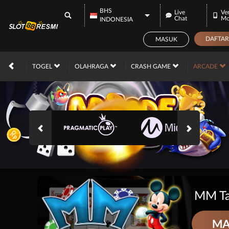
BHS
Live
Ver
Chat
Mo
INDONESIA
DAFTAR
MASUK
ACE
TOGEL
OLAHRAGA
CRASH GAME
ARCADE
MM Ta
MA