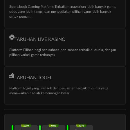
Sportsbook Gaming Platform Terbaik menawarkan lebih banyak game,
odds yang lebih tinggi, dan menyediakan pilihan yang lebih banyak
untuk pemain.
TARUHAN LIVE KASINO
Platform Pilihan bagi perusahaan-perusahaan terbaik di dunia, dengan
pilihan variasi game terbanyak
TARUHAN TOGEL
Platform togel yang menarik dari perusahan terbaik di dunia yang
menawarkan hadiah kemenangan besar