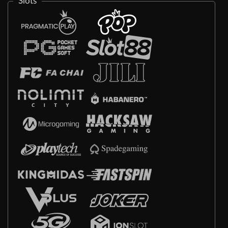
Slots