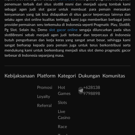
penemuan terbaik dari situs slot88 resmi dan menjadi ujung tombak kami
sebagai agen judi slot gacor untuk membuat para pemain merasakan
kenyamanan yang tak bisa didapatkan di situs gacor terpercaya lainnya dan
selaku agen slot online kualitas tertinggi, kami juga memberikan berbagai jenis
provider permainan seru terkemuka di Indonesia seperti Pragmatic Play, Slot88,
Pg Slot. Selain itu, Demo
slot gacor online
sengaja diluncurkan pada situs
slot88resmi sebab menjadi agen judi terbesar dan terpercaya di Indonesia
butuh pengorbanan dan kerja keras yang sangat amat besar, sehingga kami
sangat berharap kepada para pemain juga untuk terus berkontribusi serta
mendukung kami untuk berkembang menjadi situs slot demo pragmatic gacor
terbesar di Indonesia sepanjang masa.
Kebijaksanaan
Platform
Kategori
Dukungan
Komunitas
Promosi
Hot
+628138
Games
9798898
Loyalty
Slots
Referral
Live
Casino
Race