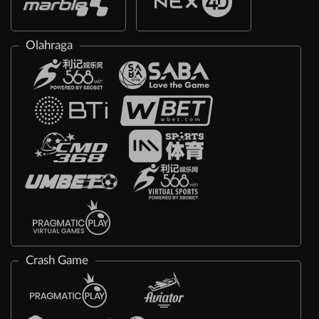
Olahraga
Crash Game