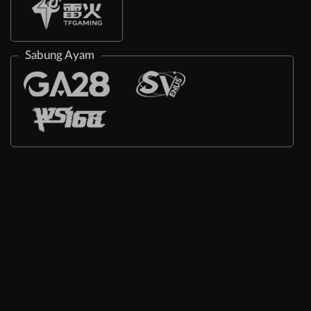
Sabung Ayam