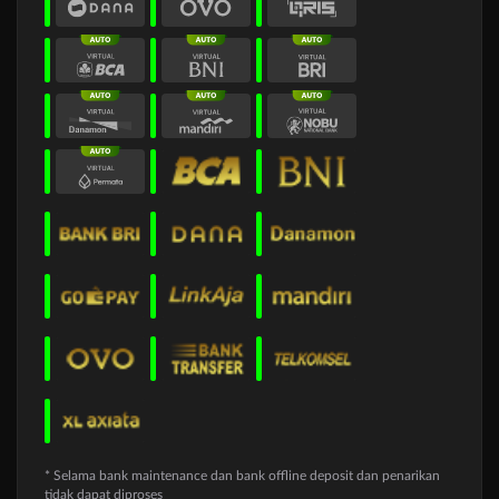
* Selama bank maintenance dan bank offline deposit dan penarikan
tidak dapat diproses