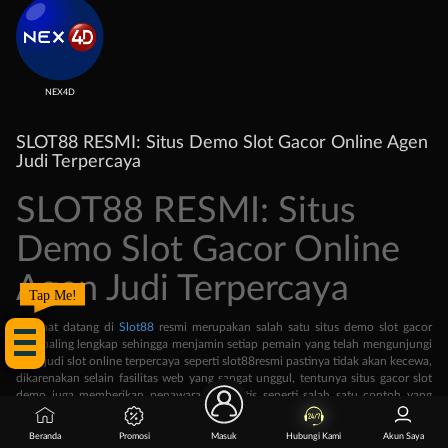
NEX4D
SLOT88 RESMI: Situs Demo Slot Gacor Online Agen
Judi Terpercaya
SLOT88 RESMI: Situs
Demo Slot Gacor Online
Agen Judi Terpercaya
Tap Me!
Selamat datang di
Slot88
resmi merupakan salah satu situs demo slot gacor
fitur paling lengkap sehingga menjamin setiap pemain yang telah mengunjungi
agen judi slot online terpercaya seperti slot88resmi pastinya tidak akan kecewa,
dikarenakan selain fasilitas web yang sangat unggul, tentunya situs gacor slot
demo juga memberikan penawaran fantastis seperti salah satu contoh yang
paling dikagumi ialah menyediakan customer service online 24 jam ramah dan
sopan. Slot demo gacor ataupun
demo slot
online gratis pragmatic merupakan
Beranda
Promosi
Masuk
Hubungi Kami
Akun Saya
penemuan terbaik dari situs slot88 resmi dan menjadi ujung tombak kami