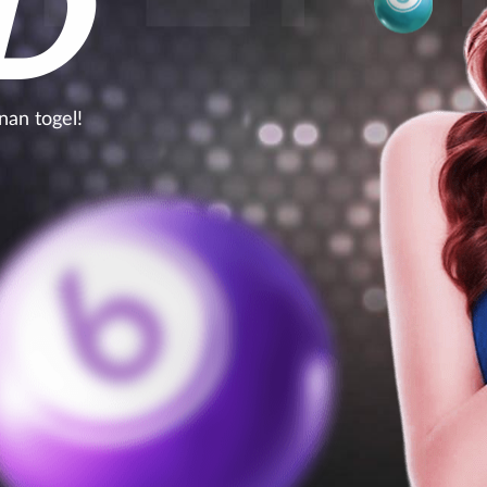
D
an togel!