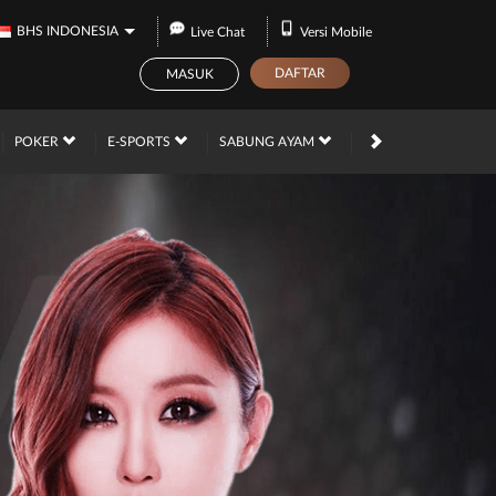
BHS INDONESIA
Live Chat
Versi Mobile
DAFTAR
MASUK
PROMOSI
POKER
E-SPORTS
SABUNG AYAM