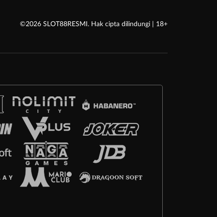
©2026 SLOT88RESMI. Hak cipta dilindungi | 18+