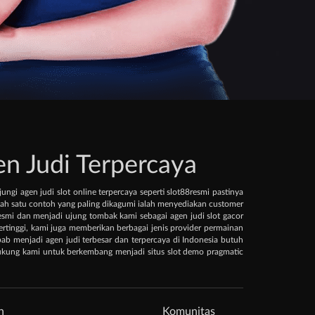
n Judi Terpercaya
gi agen judi slot online terpercaya seperti slot88resmi pastinya
salah satu contoh yang paling dikagumi ialah menyediakan customer
esmi dan menjadi ujung tombak kami sebagai agen judi slot gacor
ertinggi, kami juga memberikan berbagai jenis provider permainan
bab menjadi agen judi terbesar dan terpercaya di Indonesia butuh
dukung kami untuk berkembang menjadi situs slot demo pragmatic
n
Komunitas