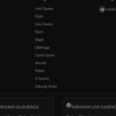
Hot Games
+6281
Slots
Live Casino
Race
Togel
Olahraga
Crash Game
Arcade
Poker
E-Sports
Sabung Ayam
ARUHAN OLAHRAGA
TARUHAN LIVE KASIN