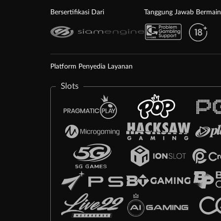
Bersertifikasi Dari
Tanggung Jawab Bermain
Platform Penyedia Layanan
Slots