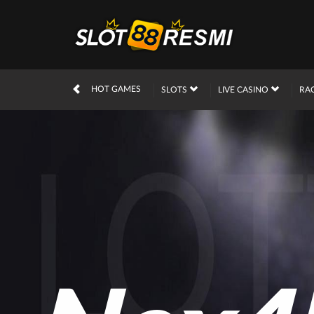
HOT GAMES
SLOTS
LIVE CASINO
RA