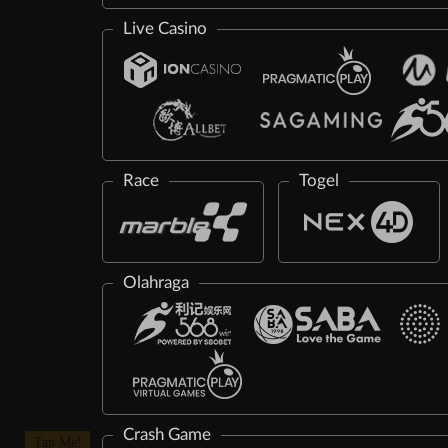
Live Casino
Race
Togel
Olahraga
Crash Game
Tap Me!