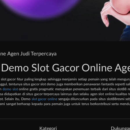
ne Agen Judi Terpercaya
Demo Slot Gacor Online Age
lot gacor fitur paling lengkap sehingga menjamin setiap pemain yang telah mengunjun
unggul, tentunya situs gacor slot demo juga memberikan penawaran fantastis seperti 
un
demo slot
online gratis pragmatic merupakan penemuan terbaik dari situs slot88 r
dapatkan di situs gacor terpercaya lainnya dan selaku agen slot online kualitas t
lot. Selain itu, Demo
slot gacor online
sengaja diluncurkan pada situs slot88resmi se
kami sangat berharap kepada para pemain juga untuk terus berkontribusi serta men
Kategori
Dukunga