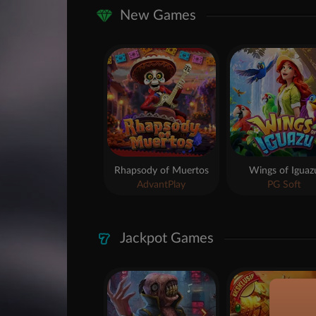
New Games
Rhapsody of Muertos
Wings of Iguaz
AdvantPlay
PG Soft
Jackpot Games