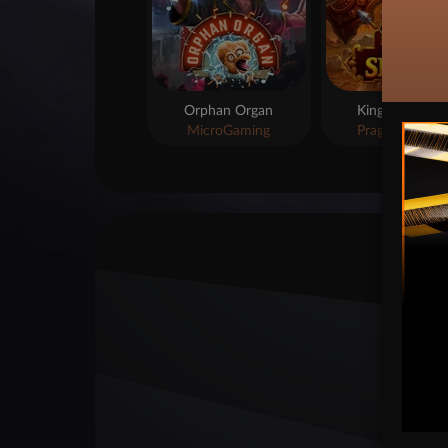
Orphan Organ
King Of Spear
MicroGaming
Pragmatic Pla