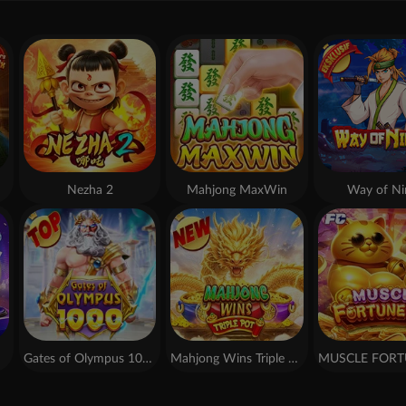
Nezha 2
Mahjong MaxWin
Way of Ni
Gates of Olympus 1000
Mahjong Wins Triple Pot