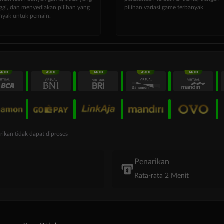
nggi, dan menyediakan pilihan yang
pilihan variasi game terbanyak
anyak untuk pemain.
ikan tidak dapat diproses
Penarikan
Rata-rata 2 Menit