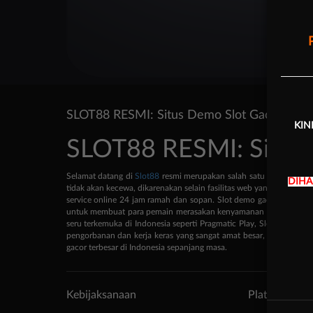
SLOT88 RESMI: Situs Demo Slot Gacor Onlin
KIN
SLOT88 RESMI: Situs 
Selamat datang di
Slot88
resmi merupakan salah satu situs demo sl
DIHA
tidak akan kecewa, dikarenakan selain fasilitas web yang sangat u
service online 24 jam ramah dan sopan. Slot demo gacor ataupu
untuk membuat para pemain merasakan kenyamanan yang tak bisa did
seru terkemuka di Indonesia seperti Pragmatic Play, Slot88, Pg Slo
pengorbanan dan kerja keras yang sangat amat besar, sehingga k
gacor terbesar di Indonesia sepanjang masa.
Kebijaksanaan
Platform