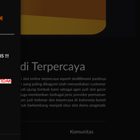
I
 !!!
 Judi Terpercaya
i agen judi slot online terpercaya seperti slot88resmi pastinya
TIDAK
lah satu contoh yang paling dikagumi ialah menyediakan customer
smi dan menjadi ujung tombak kami sebagai agen judi slot gacor
tinggi, kami juga memberikan berbagai jenis provider permainan
b menjadi agen judi terbesar dan terpercaya di Indonesia butuh
ukung kami untuk berkembang menjadi situs slot demo pragmatic
Komunitas