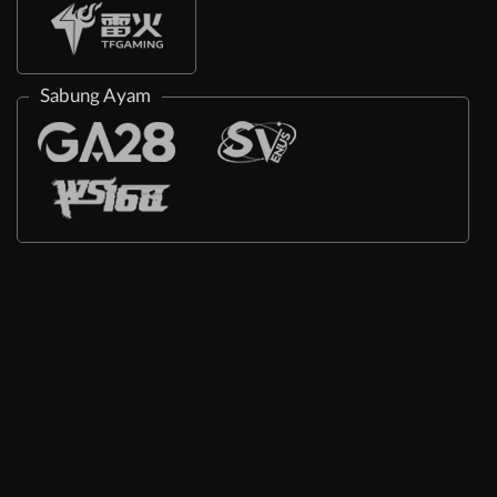
Sabung Ayam