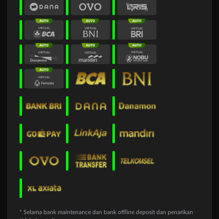
* Selama bank maintenance dan bank offline deposit dan penarikan