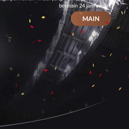
bermain 24 jam sehari!
MAIN