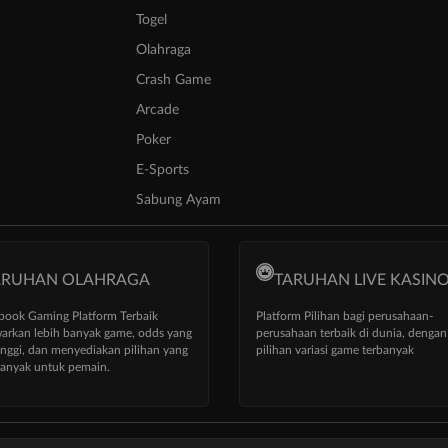
Togel
Olahraga
Crash Game
Arcade
Poker
E-Sports
Sabung Ayam
ARUHAN OLAHRAGA
TARUHAN LIVE KASIN
book Gaming Platform Terbaik
Platform Pilihan bagi perusahaan-
rkan lebih banyak game, odds yang
perusahaan terbaik di dunia, dengan
tinggi, dan menyediakan pilihan yang
pilihan variasi game terbanyak
banyak untuk pemain.