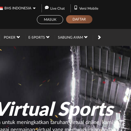
BHS INDONESIA
Live Chat
Versi Mobile
DAFTAR
MASUK
PROMOSI
POKER
E-SPORTS
SABUNG AYAM
irtual Sports
 untuk meningkatkan taruhan virtual online, kami
agai permainan virtual yang memungkinkan Anda