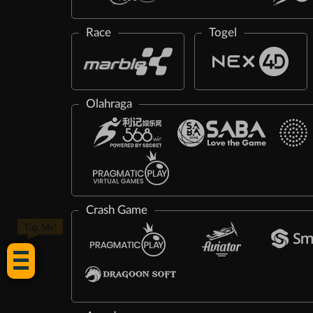
Race
Togel
Olahraga
Crash Game
Tap Me!