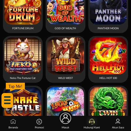
FORTUNE DRUM
GOD OF WEALTH
PANTHER MOON
Neko The Fortune Cat
WILD WEST
HELL HOT 100
Tap Me!
Beranda
Promosi
Masuk
Hubungi Kami
Akun Saya
Snake Castle
LUCKY BEASTS
TWIN DRAGON