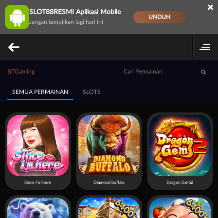
×
SLOT88RESMI Aplikasi Mobile
UNDUH
Jangan tampilkan lagi hari ini
BTGaming
SEMUA PERMAINAN
SLOTS
Since I'm here
Diamond buffalo
Dragon Gem2