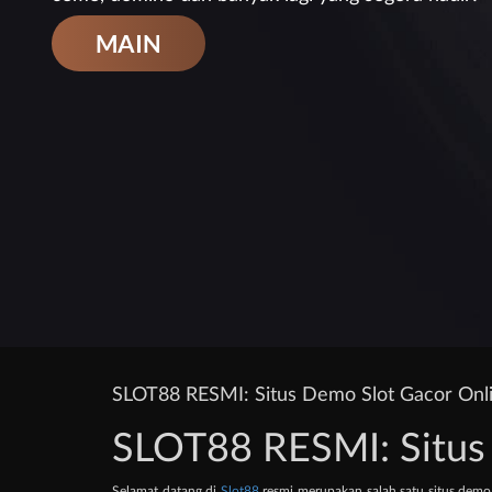
MAIN
SLOT88 RESMI: Situs Demo Slot Gacor Onli
SLOT88 RESMI: Situs 
Selamat datang di
Slot88
resmi merupakan salah satu situs demo s