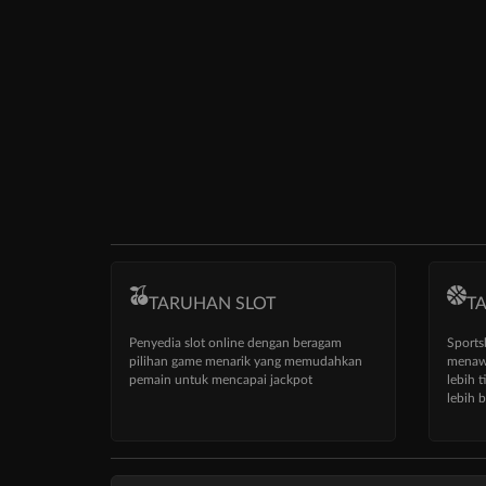
TARUHAN SLOT
T
Penyedia slot online dengan beragam
Sports
pilihan game menarik yang memudahkan
menawa
pemain untuk mencapai jackpot
lebih 
lebih 