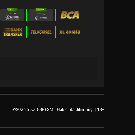
©2026 SLOT88RESMI. Hak cipta dilindungi | 18+