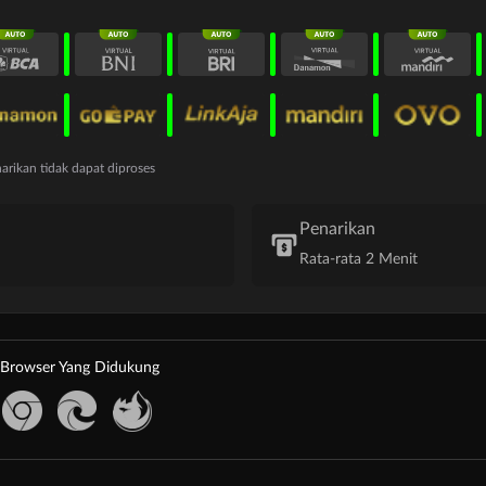
arikan tidak dapat diproses
Penarikan
Rata-rata 2 Menit
Browser Yang Didukung