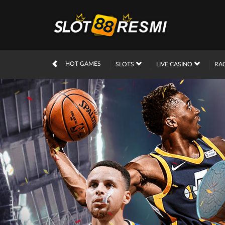
HOT GAMES
SLOTS
LIVE CASINO
RA