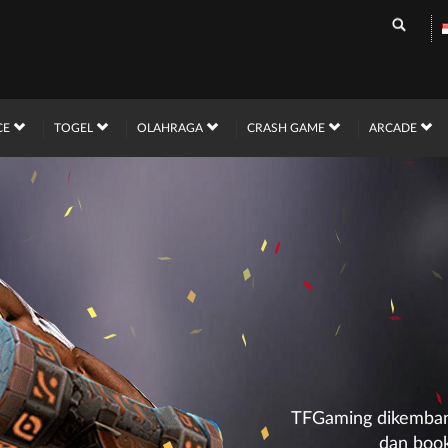
CE
TOGEL
OLAHRAGA
CRASH GAME
ARCADE
TFGaming dikembang
dan book