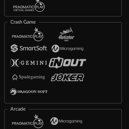
Crash Game
Arcade