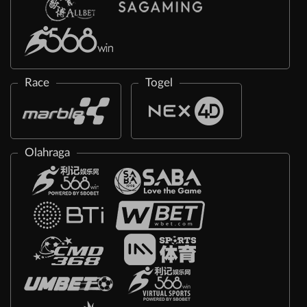
Race
Togel
Olahraga