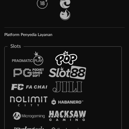
Platform Penyedia Layanan
Slots