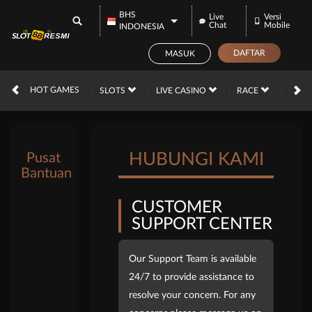
BHS
Live
Versi
Chat
Mobile
INDONESIA
DAFTAR
MASUK
HOT GAMES
SLOTS
LIVE CASINO
RACE
TOG
HUBUNGI KAMI
Pusat
Bantuan
CUSTOMER
SUPPORT CENTER
Our Support Team is available
24/7 to provide assistance to
resolve your concern. For any