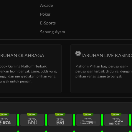
Arcade
Poker
E-Sports
Sabung Ayam
ARUHAN OLAHRAGA
TARUHAN LIVE KASIN
book Gaming Platform Terbaik
Platform Pilihan bagi perusahaan-
rkan lebih banyak game, odds yang
perusahaan terbaik di dunia, dengan
tinggi, dan menyediakan pilihan yang
pilihan variasi game terbanyak
banyak untuk pemain.