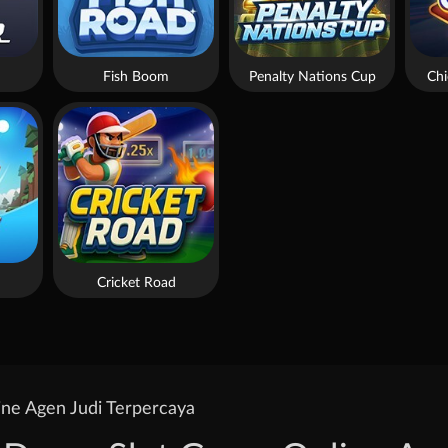
Fish Boom
Penalty Nations Cup
Chi
Cricket Road
ne Agen Judi Terpercaya