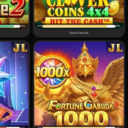
92%
RTP
89%
Clover Coins 4x4