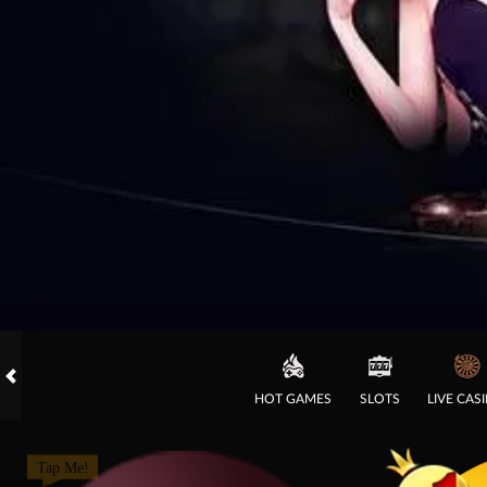
HOT GAMES
SLOTS
LIVE CAS
Tap Me!