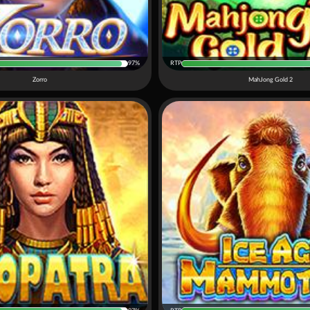
97%
RTP
Zorro
MahJong Gold 2