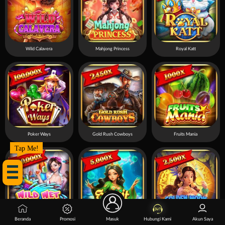
Wild Calavera
Mahjong Princess
Royal Katt
Poker Ways
Gold Rush Cowboys
Fruits Mania
Tap Me!
Beranda
Promosi
Masuk
Hubungi Kami
Akun Saya
Wild Wet Win
Spirit of the Sea
Golden Moon Empire