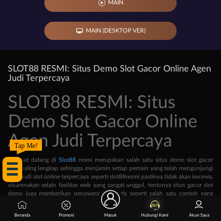
MAIN
MAIN (DESKTOP VER)
SLOT88 RESMI: Situs Demo Slot Gacor Online Agen
Judi Terpercaya
SLOT88 RESMI: Situs
Demo Slot Gacor Online
Agen Judi Terpercaya
Tap Me!
Selamat datang di
Slot88
resmi merupakan salah satu situs demo slot gacor
fitur paling lengkap sehingga menjamin setiap pemain yang telah mengunjungi
agen judi slot online terpercaya seperti slot88resmi pastinya tidak akan kecewa,
dikarenakan selain fasilitas web yang sangat unggul, tentunya situs gacor slot
demo juga memberikan penawaran fantastis seperti salah satu contoh yang
paling dikagumi ialah menyediakan customer service online 24 jam ramah dan
sopan. Slot demo gacor ataupun
demo slot
online gratis pragmatic merupakan
Beranda
Promosi
Masuk
Hubungi Kami
Akun Saya
penemuan terbaik dari situs slot88 resmi dan menjadi ujung tombak kami