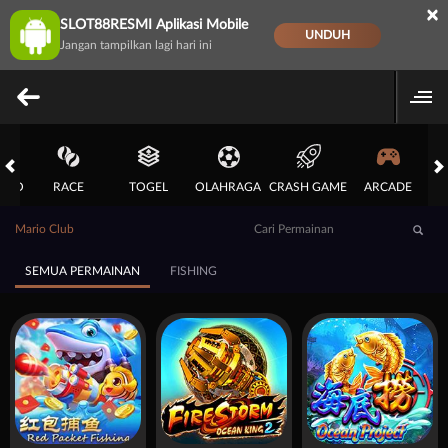
×
SLOT88RESMI Aplikasi Mobile
UNDUH
Jangan tampilkan lagi hari ini
SINO
RACE
TOGEL
OLAHRAGA
CRASH GAME
ARCADE
Mario Club
SEMUA PERMAINAN
FISHING