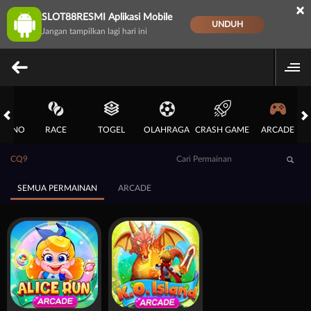
×
SLOT88RESMI Aplikasi Mobile
UNDUH
Jangan tampilkan lagi hari ini
CASINO
RACE
TOGEL
OLAHRAGA
CRASH GAME
ARCADE
CQ9
SEMUA PERMAINAN
ARCADE